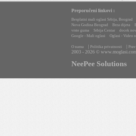
Preporučeni linkovi :
Besplatni mali oglasi Srbija, Beograd
Nova Godina Beograd
Brza dijeta
vrste guma
Srbija Centar
docek no
Google - Mali oglasi
Oglasi - Video o
|
|
O nama
Politika privatnosti
Prav
2003 - 2026 © www.moglasi.co
NeePee Solutions