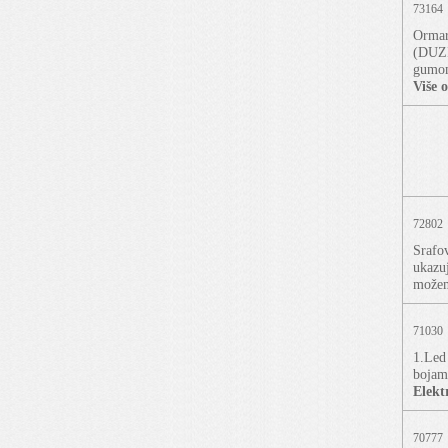
73164
Ormar
(DUZI
gumom
Više 
72802
Srafo
ukazuj
možem
71030
1.Led 
bojam
Elekt
70777