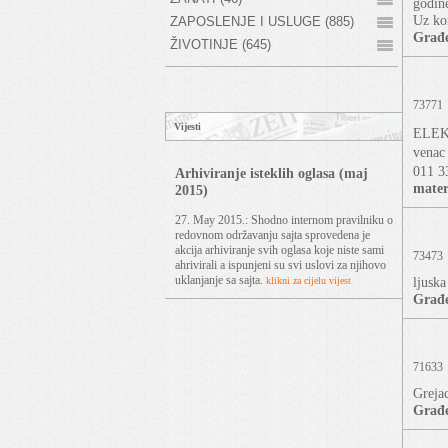
godine
Uz ko
ZAPOSLENJE I USLUGE (885)
Građe
ŽIVOTINJE (645)
73771
Vijesti
ELEK
venac
011 3
Arhiviranje isteklih oglasa (maj
mater
2015)
27. May 2015.: Shodno internom pravilniku o
redovnom održavanju sajta sprovedena je
akcija arhiviranje svih oglasa koje niste sami
73473
ahrivirali a ispunjeni su svi uslovi za njihovo
uklanjanje sa sajta.
ljuska
klikni za cijelu vijest
Građe
71633
Grejac
Građe