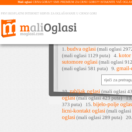
Mali oglasi
CRNA GORA!!! SMS PREMIUM ZA CRNU GORU!!! ISTAKNITE VAŠ OGLAS U PRE
PRVI BESPLATNI INTERNET SERVIS ZA OGLAŠAVANJE U CRNOJ GORI
budva oglasi
1.
(mali oglasi 29
kotor
(mali oglasi 1129 puta)
4.
sutomore oglasi
(mali oglasi 9
gmail-
(mali oglasi 581 puta)
9.
zabljak oglasi
10.
(mali oglasi 
oglasi
(mali oglasi 423 puta)
13
bijelo-polje oglas
373 puta)
15.
licni-kontakt oglasi
(mali oglas
oglasi
(mali oglasi 289 puta)
20