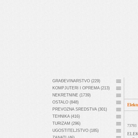
GRAĐEVINARSTVO (229)
KOMPJUTERI I OPREMA (213)
NEKRETNINE (1739)
OSTALO (848)
Elekt
PREVOZNA SREDSTVA (301)
TEHNIKA (416)
TURIZAM (296)
73793
UGOSTITELJSTVO (185)
ELEKT
ZANATI (46)