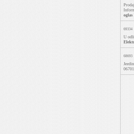
Proda
Infor
oglas
69334
U odl
Elekt
68693
Jeedin
0670