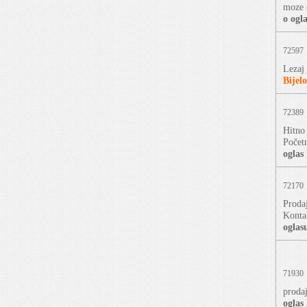
moze d
o ogl
72597
Lezaj 
Bijelo
72389
Hitno 
Počet
oglas
72170
Proda
Konta
oglas
71930
proda
oglas