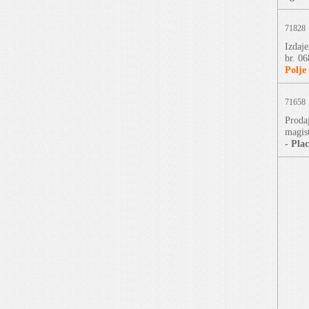
71828
Izdaj
br. 0
Polje
71658
Prodaj
magis
- Pla