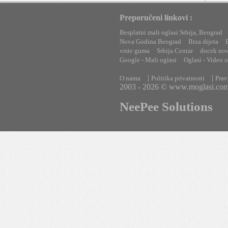
Preporučeni linkovi :
Besplatni mali oglasi Srbija, Beograd
Nova Godina Beograd
Brza dijeta
vrste guma
Srbija Centar
docek no
Google - Mali oglasi
Oglasi - Video o
|
|
O nama
Politika privatnosti
Prav
2003 - 2026 © www.moglasi.co
NeePee Solutions