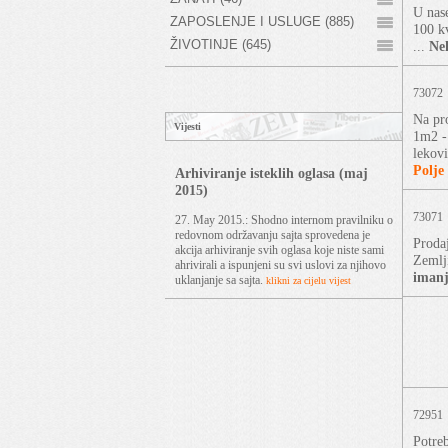
U nase
ZAPOSLENJE I USLUGE (885)
100 kv
ŽIVOTINJE (645)
...
Ne
73072
Na pr
Vijesti
1m2 -
lekov
Polje
Arhiviranje isteklih oglasa (maj
2015)
73071
27. May 2015.: Shodno internom pravilniku o
redovnom održavanju sajta sprovedena je
Proda
akcija arhiviranje svih oglasa koje niste sami
Zemlj
ahrivirali a ispunjeni su svi uslovi za njihovo
iman
uklanjanje sa sajta.
klikni za cijelu vijest
72951
Potreb