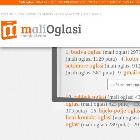
Mali oglasi
CRNA GORA!!! SMS PREMIUM ZA CRNU GORU!!! ISTAKNITE VAŠ OGLAS U PRE
PRVI BESPLATNI INTERNET SERVIS ZA OGLAŠAVANJE U CRNOJ GORI
budva oglasi
1.
(mali oglasi 29
kotor
(mali oglasi 1129 puta)
4.
sutomore oglasi
(mali oglasi 9
gmail-
(mali oglasi 581 puta)
9.
zabljak oglasi
10.
(mali oglasi 
oglasi
(mali oglasi 423 puta)
13
bijelo-polje oglas
373 puta)
15.
licni-kontakt oglasi
(mali oglas
oglasi
(mali oglasi 289 puta)
20