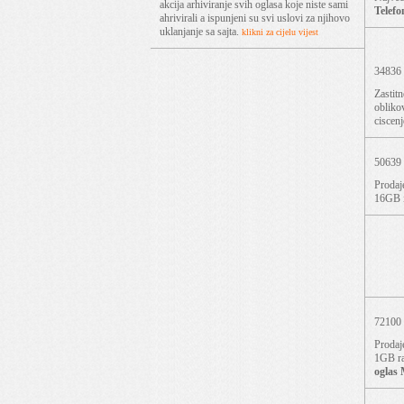
akcija arhiviranje svih oglasa koje niste sami
Telefo
ahrivirali a ispunjeni su svi uslovi za njihovo
uklanjanje sa sajta.
klikni za cijelu vijest
34836
Zastitn
oblikov
ciscenj
50639
Prodaj
16GB i
72100
Prodaj
1GB ra
oglas