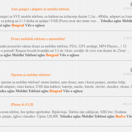
Auto punjaci i adapteri za mobilni telefone
17.03.
unjaci za SVE modele telefona, sa kablom na izvlacenje duzine 1,1m - 499din, adapteri za Auto
c sa jednog na 2 i 3 dzeka za upaljac+USB (Prava stvar ako imate vise ...
Tehnika
oglas
Mobil
ni
oglas
Beograd
Više o oglasu
Drzaci mobilnih telefona u automobilu!
17.03.
zalni prozorski vakum drzaci za mobilne telefone, PDA, GPS uredjaje, MP4 Playere,...! 15
u ponudi! Raspon bocnih hvataljki od 3.5 do 14cm, savitljiv ili cvrst vrat duzine do 25cm! ...
ka
oglas
Mobilni Telefoni
oglas
Beograd
Više o oglasu
Oprema za mobilne telefone!
12.09.
opreme za mobilne telefone! memo kartice, auto drzaci, auto i kucni punjaci, zastitne folije,
th adapteri, citaci kartica, USB data kablovi, baterije, maske, futrole, olovke, slusalice, ekrani, f
nika
oglas
Mobilni Telefoni
oglas
Beograd
Više o oglasu
iPhone 4s 8 GB
08.11.
cuvan telefon, bez ijedne ogrebotine. Bijela boja. Telefon nije zakljucan, SIM free. Dodatna
 punjac, iglica i slusalice. Cijena 120,00€.
Tehnika
oglas
Mobilni Telefoni
oglas
Budva
Viš