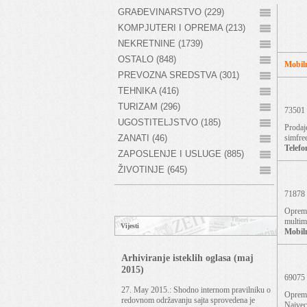
GRAĐEVINARSTVO (229)
KOMPJUTERI I OPREMA (213)
NEKRETNINE (1739)
OSTALO (848)
Mobiln
PREVOZNA SREDSTVA (301)
TEHNIKA (416)
TURIZAM (296)
73501
UGOSTITELJSTVO (185)
Prodaj
ZANATI (46)
simfree
Telefo
ZAPOSLENJE I USLUGE (885)
ŽIVOTINJE (645)
71878
Oprema
multime
Vijesti
Mobiln
Arhiviranje isteklih oglasa (maj
2015)
69075
27. May 2015.: Shodno internom pravilniku o
Oprema 
redovnom održavanju sajta sprovedena je
Najvec