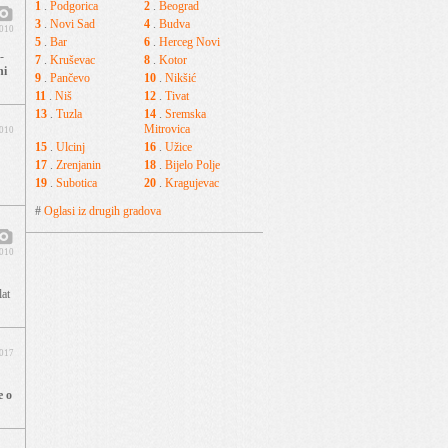
1
.
Podgorica
2
.
Beograd
3
.
Novi Sad
4
.
Budva
2010
5
.
Bar
6
.
Herceg Novi
-
7
.
Kruševac
8
.
Kotor
ni
9
.
Pančevo
10
.
Nikšić
11
.
Niš
12
.
Tivat
13
.
Tuzla
14
.
Sremska
Mitrovica
2010
15
.
Ulcinj
16
.
Užice
17
.
Zrenjanin
18
.
Bijelo Polje
19
.
Subotica
20
.
Kragujevac
#
Oglasi iz drugih gradova
2010
lat
2017
e o