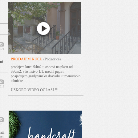
2021
PRODAJEM KUĆU
(Podgorica)
ni
prodajem kucu 94m2 u osnovi na placu od
380m2. vlasnistvo 1/1. uredni papiri,
posjedujem gradjevinsku dozvolu i urbanisticko
tehnicke ...
2018
USKORO VIDEO OGLASI !!!
2015
ati.
ni