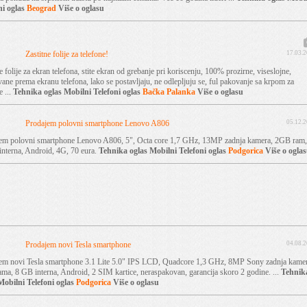
ni
oglas
Beograd
Više o oglasu
Zastitne folije za telefone!
17.03.
e folije za ekran telefona, stite ekran od grebanje pri koriscenju, 100% prozirne, viseslojne,
ane prema ekranu telefona, lako se postavljaju, ne odlepljuju se, ful pakovanje sa krpom za
e ...
Tehnika
oglas
Mobilni Telefoni
oglas
Bačka Palanka
Više o oglasu
Prodajem polovni smartphone Lenovo A806
05.12.
em polovni smartphone Lenovo A806, 5", Octa core 1,7 GHz, 13MP zadnja kamera, 2GB ram,
nterna, Android, 4G, 70 eura.
Tehnika
oglas
Mobilni Telefoni
oglas
Podgorica
Više o ogla
Prodajem novi Tesla smartphone
04.08.
em novi Tesla smartphone 3.1 Lite 5.0" IPS LCD, Quadcore 1,3 GHz, 8MP Sony zadnja kamer
ma, 8 GB interna, Android, 2 SIM kartice, neraspakovan, garancija skoro 2 godine. ...
Tehnik
Mobilni Telefoni
oglas
Podgorica
Više o oglasu