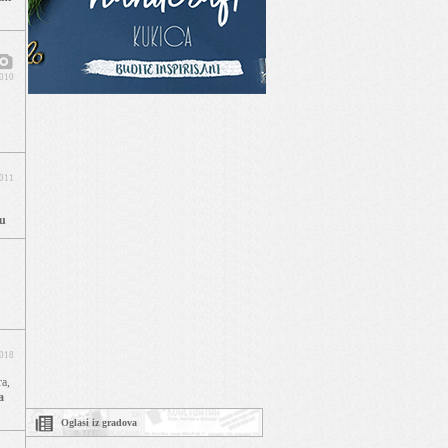
2010
2011
su
2018
a,
a
Oglasi iz gradova