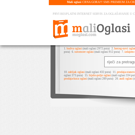
Mali oglasi
CRNA GORA!!! SMS PREMIUM ZA CRNU G
PRVI BESPLATNI INTERNET SERVIS ZA OGLAŠAVANJE U 
budva oglasi
herceg-novi oglas
1.
(mali oglasi 2972 puta)
2.
sutomore oglasi
izdajem-
puta)
6.
(mali oglasi 912 puta)
7.
zabljak oglasi
prodaja-stanov
10.
(mali oglasi 432 puta)
11.
bijelo-polje oglasi
oglasi 373 puta)
15.
(mali oglasi 334 p
prodaja-kuca oglasi
audi oglasi
(mali oglasi 289 puta)
20.
(