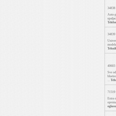
34838
Auto-p
upalja
Telefo
34839
Univer
modela 
Tehni
40603
Sve od 
bluetoo
...
Teh
71519
Extra o
oprema:
oglasu