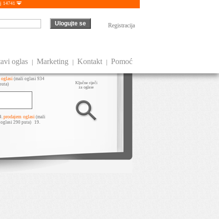
j 14741
Registracija
avi oglas
Marketing
Kontakt
Pomoć
|
|
|
 oglasi
(mali oglasi 934
Ključne riječi
 puta)
za oglase
prodajem oglasi
4.
(mali
 oglasi 290 puta)
19.