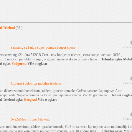
i Telefoni
(57 )
samsung s21 ultra super ponude i super cijena
27.07.
em samsung s21 ultra 512GB Crni - nov kupljen u telenor , extra stanje , ocuvan 10/10 ,
,full unlock , perfektno stanje , original , moze svakako provjera licno ...
Tehnika
oglas
Mobil
ni
oglas
Podgorica
Više o oglasu
Oprema i delovi za mobilne telefone
25.04.
 i delovi za mobilne telefone, tablete, igracke konzole, GoPro kamere i lap topove. Auto
dije i alati. Najveca ponuda na trzistu po najnizim cenama. Već 10 godina na ...
Tehnika
oglas
i Telefoni
oglas
Beograd
Više o oglasu
SveZaMob - SuperMarketic
07.12.
za mobilne telefone, tablete, igracke konzole, GoPro kamere i lap topove, auto multimedije i al
a ponuda na srpskom trzistu po najnizim cenama. Već 10 godina lideri ...
Tehnika
oglas
Mobil