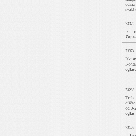
odma 
svaki 
73376
Iskusn
Zapos
73374
Iskusn
Konta
oglas
73288
Treba 
čiščen
od 0-2
oglas
73137
Izdaje