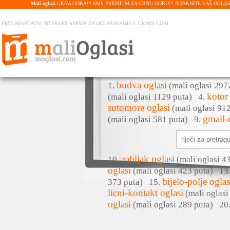
Mali oglasi
CRNA GORA!!! SMS PREMIUM ZA CRNU GORU!!! ISTAKNITE VAŠ OGLAS U PRE
PRVI BESPLATNI INTERNET SERVIS ZA OGLAŠAVANJE U CRNOJ GORI
budva oglasi
1.
(mali oglasi 29
kotor
(mali oglasi 1129 puta)
4.
sutomore oglasi
(mali oglasi 9
gmail-
(mali oglasi 581 puta)
9.
zabljak oglasi
10.
(mali oglasi 
oglasi
(mali oglasi 423 puta)
13
bijelo-polje oglas
373 puta)
15.
licni-kontakt oglasi
(mali oglas
oglasi
(mali oglasi 289 puta)
20