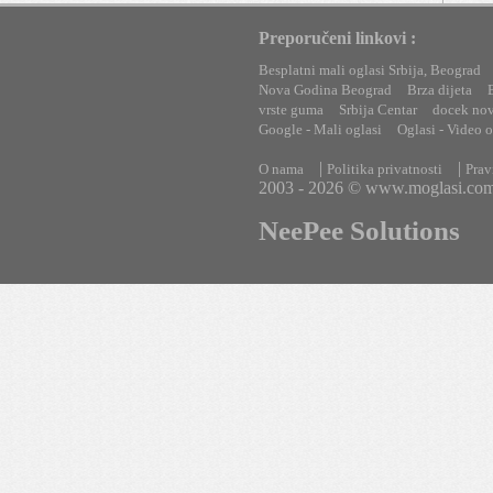
Preporučeni linkovi :
Besplatni mali oglasi Srbija, Beograd
Nova Godina Beograd
Brza dijeta
vrste guma
Srbija Centar
docek no
Google - Mali oglasi
Oglasi - Video o
|
|
O nama
Politika privatnosti
Prav
2003 - 2026 © www.moglasi.co
NeePee Solutions