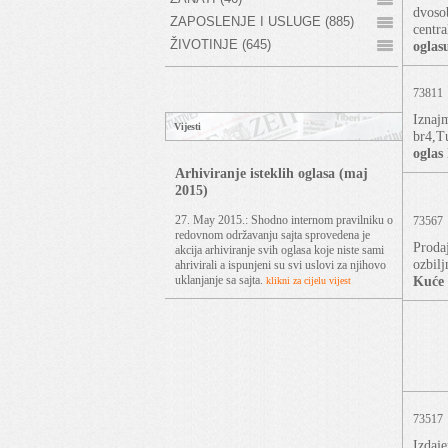
dvosob
ZAPOSLENJE I USLUGE (885)
centra
ŽIVOTINJE (645)
oglas
73811
Iznajm
Vijesti
br4,T
oglas
Arhiviranje isteklih oglasa (maj
2015)
27. May 2015.: Shodno internom pravilniku o
73567
redovnom održavanju sajta sprovedena je
Prodaj
akcija arhiviranje svih oglasa koje niste sami
ozbil
ahrivirali a ispunjeni su svi uslovi za njihovo
Kuće
uklanjanje sa sajta.
klikni za cijelu vijest
73517
Izdaj