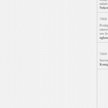
nalazi
Nekre
73028
Proda
ostec
sve če
oglas
73019
Servis
Kompj