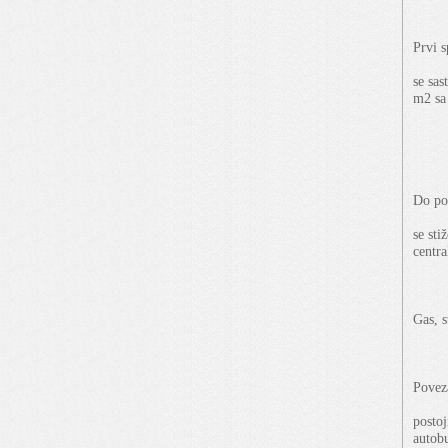
Prvi s
se sas
m2 sa
Do po
se sti
centra
Gas, s
Povez
postoj
autobu