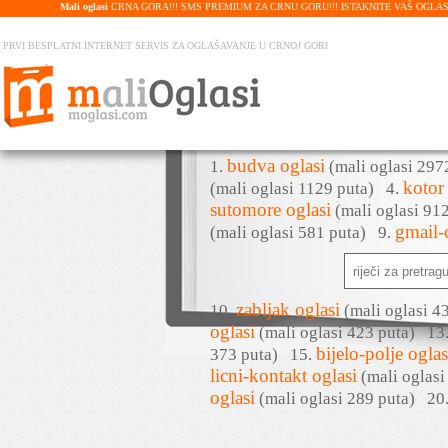
Mali oglasi
CRNA GORA!!! SMS PREMIUM ZA CRNU GORU!!! ISTAKNITE VAŠ OGLAS U PRE
PRVI BESPLATNI INTERNET SERVIS ZA OGLAŠAVANJE U CRNOJ GORI
budva oglasi
1.
(mali oglasi 29
kotor
(mali oglasi 1129 puta)
4.
sutomore oglasi
(mali oglasi 9
gmail-
(mali oglasi 581 puta)
9.
zabljak oglasi
10.
(mali oglasi 
oglasi
(mali oglasi 423 puta)
13
bijelo-polje oglas
373 puta)
15.
licni-kontakt oglasi
(mali oglas
oglasi
(mali oglasi 289 puta)
20