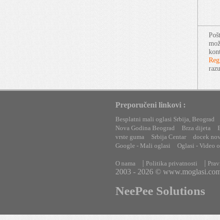
Pošt
može
kont
Regi
raz
Preporučeni linkovi :
Besplatni mali oglasi Srbija, Beograd
Nova Godina Beograd
Brza dijeta
vrste guma
Srbija Centar
docek no
Google - Mali oglasi
Oglasi - Video o
|
|
O nama
Politika privatnosti
Prav
2003 - 2026 © www.moglasi.co
NeePee Solutions