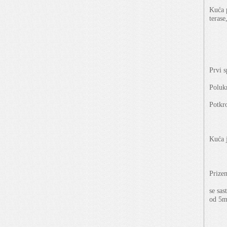
Kuća 
terase
Prvi s
Poluk
Potkr
Kuća j
Prize
se sas
od 5m