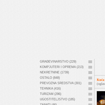
GRAĐEVINARSTVO (229)
KOMPJUTERI I OPREMA (213)
NEKRETNINE (1739)
OSTALO (848)
Kuća 
PREVOZNA SREDSTVA (301)
(ogla
TEHNIKA (416)
TURIZAM (296)
UGOSTITELJSTVO (185)
ZANATI (46)