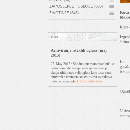
ZAPOSLENJE I USLUGE (885)
Kuća 
ŽIVOTINJE (645)
blok-i
Kuća 
Izgrad
Vijesti
širin
Arhiviranje isteklih oglasa (maj
2015)
Ima i 
27. May 2015.: Shodno internom pravilniku o
garažu
redovnom održavanju sajta sprovedena je
iskopa
akcija arhiviranje svih oglasa koje niste sami
ahrivirali a ispunjeni su svi uslovi za njihovo
uklanjanje sa sajta.
klikni za cijelu vijest
Ogradj
Visina
centr