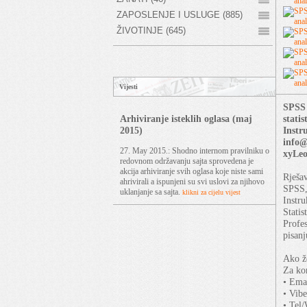
ZAPOSLENJE I USLUGE (885)
ŽIVOTINJE (645)
Vijesti
SPSS 
stati
Arhiviranje isteklih oglasa (maj
Instr
2015)
info@
27. May 2015.: Shodno internom pravilniku o
xyLeo
redovnom održavanju sajta sprovedena je
akcija arhiviranje svih oglasa koje niste sami
Rješa
ahrivirali a ispunjeni su svi uslovi za njihovo
SPSS,
uklanjanje sa sajta.
klikni za cijelu vijest
Instru
Statis
Profes
pisanj
Ako že
Za kon
• Ema
• Vib
• Tel