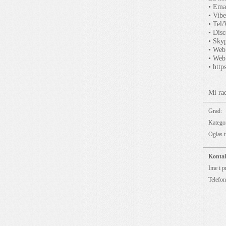
• Ema
• Vib
• Tel
• Dis
• Sky
• Web
• Web
• htt
Mi rad
Grad:
Kategor
Oglas t
Konta
Ime i p
Telefon