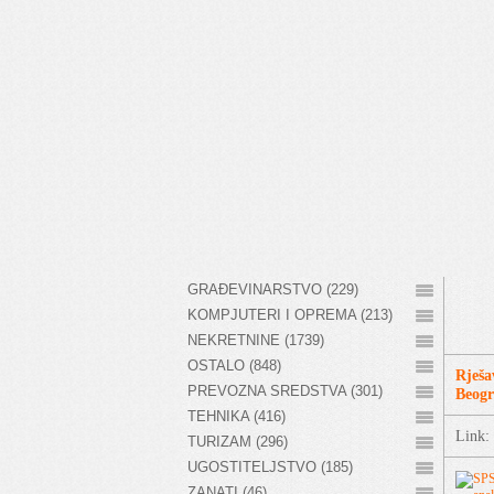
GRAĐEVINARSTVO (229)
KOMPJUTERI I OPREMA (213)
NEKRETNINE (1739)
OSTALO (848)
Rješa
PREVOZNA SREDSTVA (301)
Beog
TEHNIKA (416)
Link: 
TURIZAM (296)
UGOSTITELJSTVO (185)
ZANATI (46)