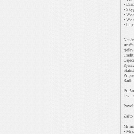
• Dis
• Sky
• Web
• Web
• htt
Naučni
stručn
rješav
uradi
Osjeća
Rješav
Statis
Pripre
Radim
Pružam
i svu 
Povol
Zašto 
Mi smo
• Mi s