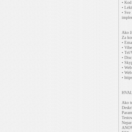
• Kod
• Lekt
• Sve 
imple
Ako že
Za kon
• Ema
• Vib
• Tel
• Dis
• Sky
• Web
• Web
• htt
HVAL
Ako tr
Deskr
Parame
Testov
Nepar
ANO