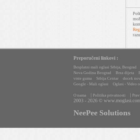
Pošt
može
kont
Regi
raz
Preporučeni linkovi :
Besplatni mali oglasi Srbija, Beograd
Nova Godina Beograd
Brza dijeta
vrste guma
Srbija Centar
docek no
Google - Mali oglasi
Oglasi - Video o
|
|
O nama
Politika privatnosti
Prav
2003 - 2026 © www.moglasi.co
NeePee Solutions