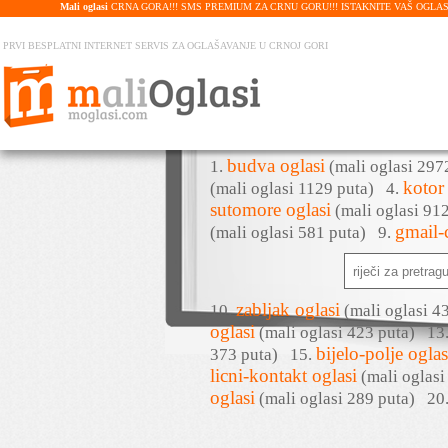
Mali oglasi
CRNA GORA!!! SMS PREMIUM ZA CRNU GORU!!! ISTAKNITE VAŠ OGLAS U PRE
PRVI BESPLATNI INTERNET SERVIS ZA OGLAŠAVANJE U CRNOJ GORI
budva oglasi
1.
(mali oglasi 29
kotor
(mali oglasi 1129 puta)
4.
sutomore oglasi
(mali oglasi 9
gmail-
(mali oglasi 581 puta)
9.
zabljak oglasi
10.
(mali oglasi 
oglasi
(mali oglasi 423 puta)
13
bijelo-polje oglas
373 puta)
15.
licni-kontakt oglasi
(mali oglas
oglasi
(mali oglasi 289 puta)
20