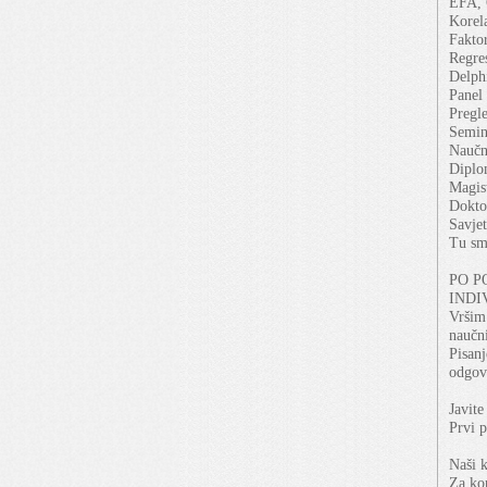
EFA, 
Korel
Faktor
Regres
Delphi
Panel
Pregl
Semin
Naučno
Diplom
Magist
Doktor
Savjet
Tu sm
PO P
INDI
Vršim
naučni
Pisanj
odgov
Javite
Prvi
Naši k
Za kon